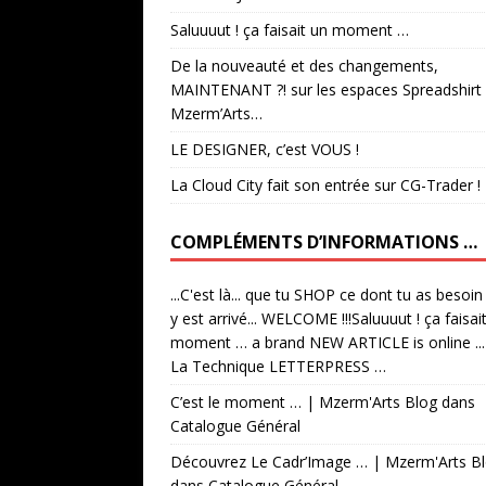
Saluuuut ! ça faisait un moment …
De la nouveauté et des changements,
MAINTENANT ?! sur les espaces Spreadshirt
Mzerm’Arts…
LE DESIGNER, c’est VOUS !
La Cloud City fait son entrée sur CG-Trader !
COMPLÉMENTS D’INFORMATIONS …
...C'est là... que tu SHOP ce dont tu as besoin
y est arrivé... WELCOME !!!Saluuuut ! ça faisai
moment … a brand NEW ARTICLE is online ...
La Technique LETTERPRESS …
C’est le moment … | Mzerm'Arts Blog
dans
Catalogue Général
Découvrez Le Cadr’Image … | Mzerm'Arts B
dans
Catalogue Général