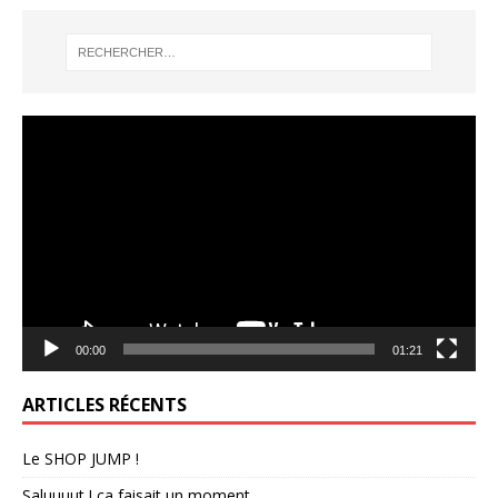
Lecteur
vidéo
00:00
01:21
ARTICLES RÉCENTS
Le SHOP JUMP !
Saluuuut ! ça faisait un moment …