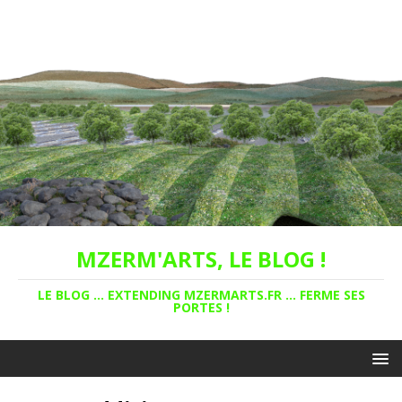
MZERM'ARTS, LE BLOG !
LE BLOG ... EXTENDING MZERMARTS.FR ... FERME SES
PORTES !