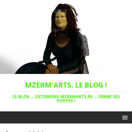
MZERM'ARTS, LE BLOG !
LE BLOG ... EXTENDING MZERMARTS.FR ... FERME SES
PORTES !