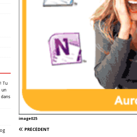
 ! Tu
t un
dans
image025
PRÉCÉDENT
log