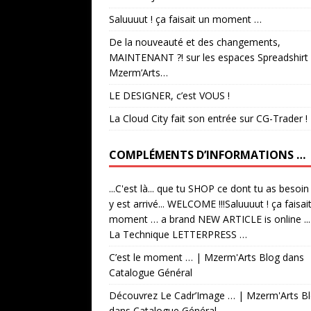
Saluuuut ! ça faisait un moment …
De la nouveauté et des changements,
MAINTENANT ?! sur les espaces Spreadshirt
Mzerm’Arts…
LE DESIGNER, c’est VOUS !
La Cloud City fait son entrée sur CG-Trader !
COMPLÉMENTS D’INFORMATIONS …
...C'est là... que tu SHOP ce dont tu as besoin
y est arrivé... WELCOME !!!Saluuuut ! ça faisai
moment … a brand NEW ARTICLE is online ...
La Technique LETTERPRESS …
C’est le moment … | Mzerm'Arts Blog
dans
Catalogue Général
Découvrez Le Cadr’Image … | Mzerm'Arts B
dans
Catalogue Général