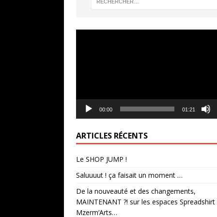
Lecteur
vidéo
00:00
01:21
ARTICLES RÉCENTS
Le SHOP JUMP !
Saluuuut ! ça faisait un moment …
De la nouveauté et des changements,
MAINTENANT ?! sur les espaces Spreadshirt
Mzerm’Arts…