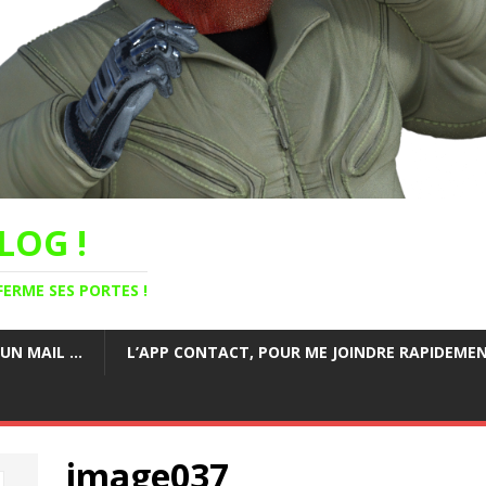
LOG !
FERME SES PORTES !
 UN MAIL …
L’APP CONTACT, POUR ME JOINDRE RAPIDEMENT
image037