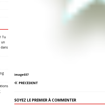
 ! Tu
t un
dans
log
image037
PRÉCÉDENT
utions
g
SOYEZ LE PREMIER À COMMENTER