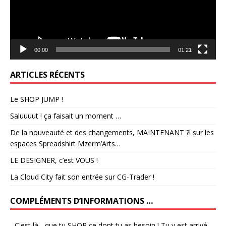
00:00
01:21
ARTICLES RÉCENTS
Le SHOP JUMP !
Saluuuut ! ça faisait un moment …
De la nouveauté et des changements, MAINTENANT ?! sur les
espaces Spreadshirt Mzerm’Arts…
LE DESIGNER, c’est VOUS !
La Cloud City fait son entrée sur CG-Trader !
COMPLÉMENTS D’INFORMATIONS …
...C'est là... que tu SHOP ce dont tu as besoin ! Tu y est arrivé...