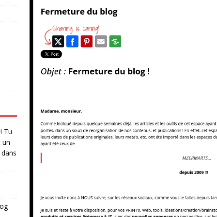
 ! Tu
t un
dans
log