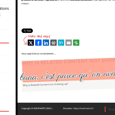
utions
g