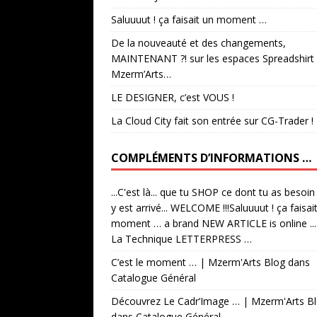
Saluuuut ! ça faisait un moment …
De la nouveauté et des changements,
MAINTENANT ?! sur les espaces Spreadshirt
Mzerm’Arts…
LE DESIGNER, c’est VOUS !
La Cloud City fait son entrée sur CG-Trader !
COMPLÉMENTS D’INFORMATIONS …
...C'est là... que tu SHOP ce dont tu as besoin
y est arrivé... WELCOME !!!Saluuuut ! ça faisai
moment … a brand NEW ARTICLE is online ...
La Technique LETTERPRESS …
C’est le moment … | Mzerm'Arts Blog
dans
Catalogue Général
Découvrez Le Cadr’Image … | Mzerm'Arts B
dans
Catalogue Général